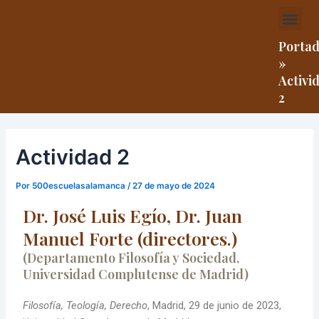
Ir
Navegación
Me
al
de
contenido
entradas
Porta
»
Activi
2
Actividad 2
Por
500escuelasalamanca
/
27 de mayo de 2024
Dr. José Luis Egío, Dr. Juan
Manuel Forte (directores.)
(Departamento Filosofía y Sociedad,
Universidad Complutense de Madrid)
Filosofía, Teología, Derecho
, Madrid, 29 de junio de 2023,