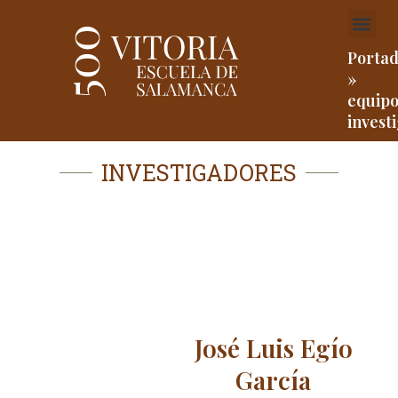
Ir
Me
al
contenido
Porta
»
equip
invest
INVESTIGADORES
José Luis Egío
García