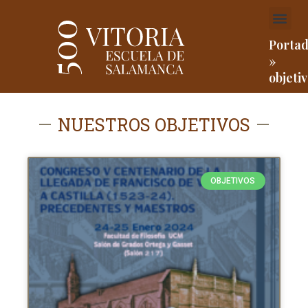
Ir
Me
al
contenido
Porta
»
objeti
NUESTROS OBJETIVOS
OBJETIVOS