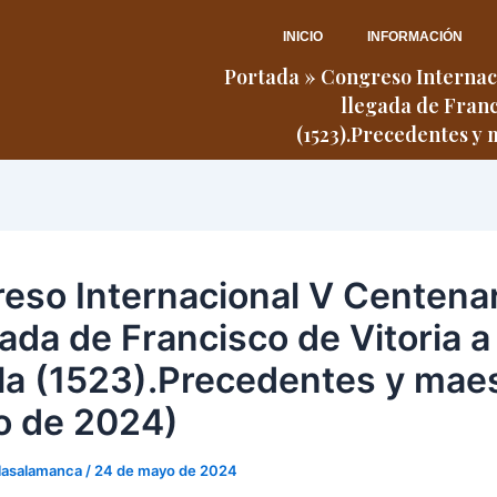
INICIO
INFORMACIÓN
Portada
»
Congreso Internaci
llegada de Franci
(1523).Precedentes y 
eso Internacional V Centenar
gada de Francisco de Vitoria a
lla (1523).Precedentes y mae
o de 2024)
lasalamanca
/
24 de mayo de 2024