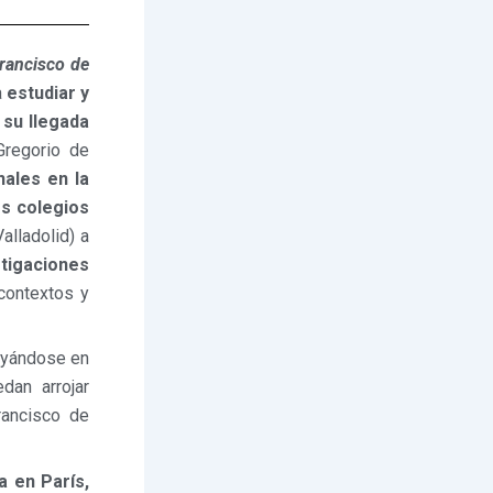
Francisco de
a
estudiar y
 su llegada
regorio de
nales en la
os colegios
alladolid) a
stigaciones
contextos y
oyándose en
dan arrojar
rancisco de
a en París,