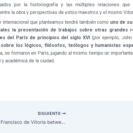
jados por la historiografía y las múltiples relaciones que
entre la obra y perspectivas de estos maestros y el mismo Vitor
o internacional que planteamos tendrá también como
uno de su
ales la presentación de trabajos sobre otras grandes r
les del París de principios del siglo XVI
(por ejemplo, John 
, sobre los lógicos, filósofos, teólogos y humanistas esp
a, se formaron en París, jugando al mismo tiempo un importante
al y académica de la ciudad.
SIGUIENTE
Libro Francisco de Vitoria between Paris and Salamanca. His Sources, Sparring Partners and the Medieval Background (2025)