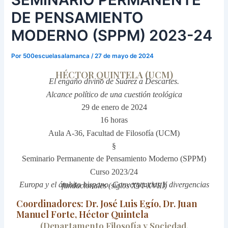
DE PENSAMIENTO
MODERNO (SPPM) 2023-24
Por
500escuelasalamanca
/
27 de mayo de 2024
HÉCTOR QUINTELA (UCM)
El engaño divino de Suárez a Descartes.
Alcance político de una cuestión teológica
29 de enero de 2024
16 horas
Aula A-36, Facultad de Filosofía (UCM)
§
Seminario Permanente de Pensamiento Moderno (SPPM)
Curso 2023/24
Europa y el ámbito hispano. Convergencias Y divergencias fundacionales (siglos XVI-XVIII)
Coordinadores: Dr. José Luis Egío, Dr. Juan
Manuel Forte, Héctor Quintela
(Departamento Filosofía y Sociedad,