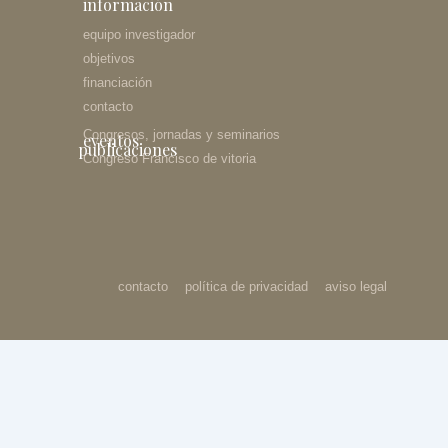
información
equipo investigador
objetivos
financiación
contacto
Congresos, jornadas y seminarios
eventos
publicaciones
Congreso Francisco de vitoria
contacto
política de privacidad
aviso legal