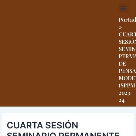
Ir
Navegación
Me
al
de
contenido
entradas
Porta
»
CUAR
SESIÓ
SEMIN
PERM
DE
PENS
MODE
(SPPM
2023-
24
CUARTA SESIÓN
SEMINARIO PERMANENTE