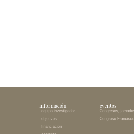
eventos
información
Congresos, jornada
equipo investigador
Congreso Francisco 
objetivos
financiación