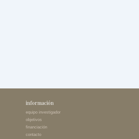
información
equipo investigador
objetivos
financiación
contacto